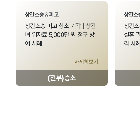
상간소송
피고
상간소
상간소송 피고 항소 기각 | 상간
상간소송
녀 위자료 5,000만 원 청구 방
실혼 
어 사례
각 사
자세히보기
(전부)승소