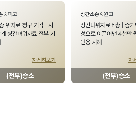
송
피고
상간소송
원고
 위자료 청구 기각 | 사
상간녀위자료소송 | 증거
관계 상간녀위자료 전부 기
청으로 이끌어낸 4천만 
례
인용 사례
자세히보기
자
(전부)승소
(전부)승소