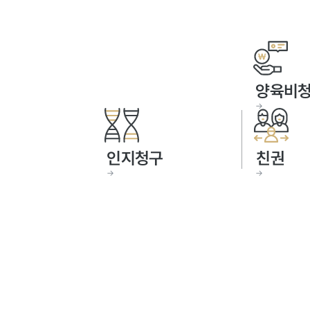
양육비
→
인지청구
친권
→
→