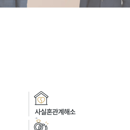
사실혼관계해소
→