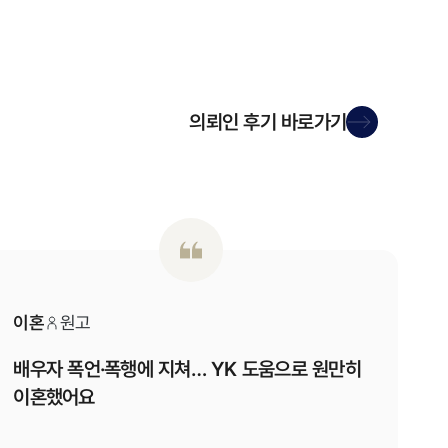
의뢰인 후기
바로가기
이혼
원고
배우자 폭언·폭행에 지쳐… YK 도움으로 원만히
이혼했어요