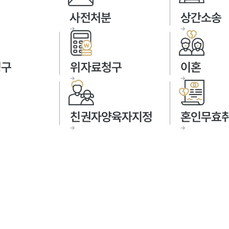
사전처분
상간소송
→
→
청구
위자료청구
이혼
→
→
친권자양육자지정
혼인무효
→
→