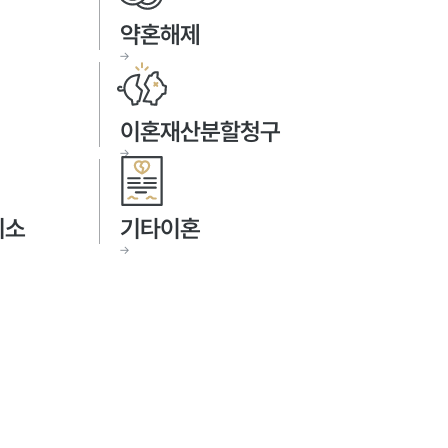
약혼해제
→
이혼재산분할청구
→
취소
기타이혼
→