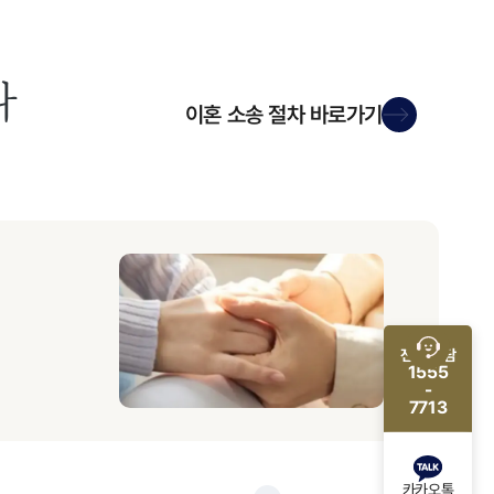
다
이혼 소송 절차
바로가기
전화 상담
1555
-
7713
카카오톡